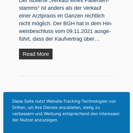
Der iso­lier­te „Ver­kauf eines Pati­en­ten­
stamms“ ist anders als der Ver­kauf
einer Arzt­pra­xis im Gan­zen recht­lich
nicht mög­lich. Der BGH hat in dem Hin­
weis­be­schluss vom 09.11.2021 aus­ge­
führt, dass der Kauf­ver­trag über…
Read More
Zur Bewer­ber­
Diese Seite nutzt Website-Tracking-Technologien von
Dritten, um ihre Dienste anzubieten, stetig zu
verbessern und Werbung entsprechend den Interessen
der Nutzer anzuzeigen.
aus­wahl im