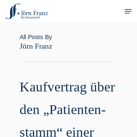
Skip
Men
to
main
content
All Posts By
Jörn Franz
Kauf­ver­trag über
den „Pati­en­ten­
stamm“ einer