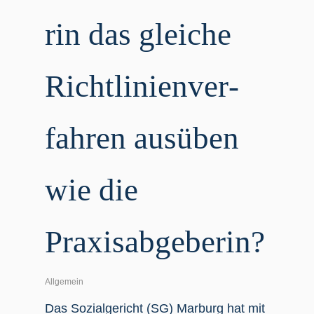
rin das glei­che
Richt­li­ni­en­ver­
fah­ren aus­üben
wie die
Praxisabgeberin?
Allgemein
Das Sozi­al­ge­richt (SG) Mar­burg hat mit