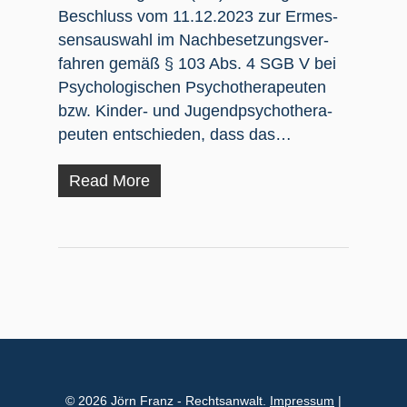
Beschluss vom 11.12.2023 zur Ermes­
sens­aus­wahl im Nach­be­set­zungs­ver­
fah­ren gemäß § 103 Abs. 4 SGB V bei
Psy­cho­lo­gi­schen Psy­cho­the­ra­peu­ten
bzw. Kin­­der- und Jugend­psy­cho­the­ra­
peu­ten ent­schie­den, dass das…
Read More
© 2026 Jörn Franz - Rechtsanwalt.
Impressum
|